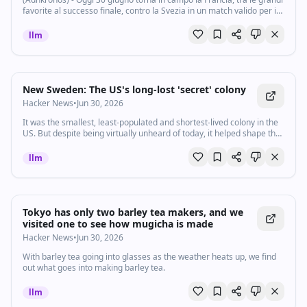
favorite al successo finale, contro la Svezia in un match valido per i
sedicesimi del Mondiale 2026. I transalpini hanno vinto il gruppo I
a...
llm
New Sweden: The US's long-lost 'secret' colony
Hacker News
•
Jun 30, 2026
It was the smallest, least-populated and shortest-lived colony in the
US. But despite being virtually unheard of today, it helped shape the
nation's birth 250 years ago.
llm
Tokyo has only two barley tea makers, and we
visited one to see how mugicha is made
Hacker News
•
Jun 30, 2026
With barley tea going into glasses as the weather heats up, we find
out what goes into making barley tea.
llm