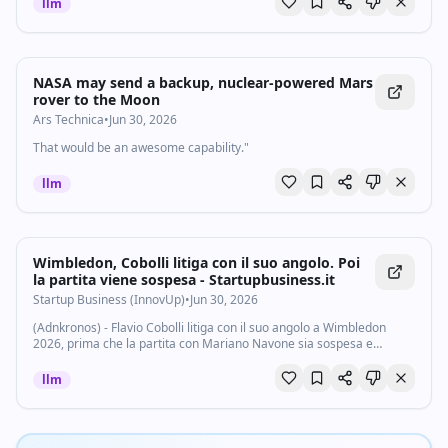
llm
NASA may send a backup, nuclear-powered Mars
rover to the Moon
Ars Technica
•
Jun 30, 2026
That would be an awesome capability."
llm
Wimbledon, Cobolli litiga con il suo angolo. Poi
la partita viene sospesa - Startupbusiness.it
Startup Business (InnovUp)
•
Jun 30, 2026
(Adnkronos) - Flavio Cobolli litiga con il suo angolo a Wimbledon
2026, prima che la partita con Mariano Navone sia sospesa e
rinviata a domani. Succede di tutto nel primo turno dello Slam di
Londra, dove l'azzurro se...
llm