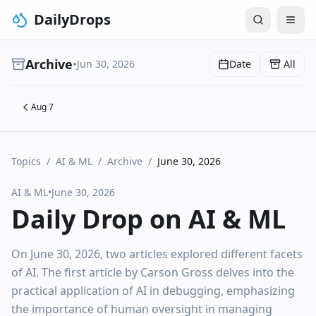
DailyDrops
Archive
•
Jun 30, 2026
Date
All
Aug 7
Topics
/
AI & ML
/
Archive
/
June 30, 2026
AI & ML
•
June 30, 2026
Daily Drop on AI & ML
On June 30, 2026, two articles explored different facets
of AI. The first article by Carson Gross delves into the
practical application of AI in debugging, emphasizing
the importance of human oversight in managing