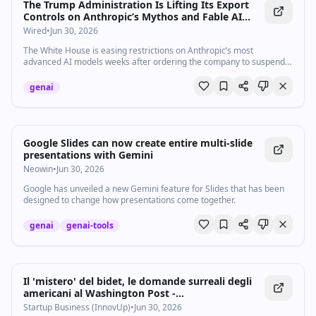
The Trump Administration Is Lifting Its Export
Controls on Anthropic’s Mythos and Fable AI
Models
Wired
•
Jun 30, 2026
The White House is easing restrictions on Anthropic’s most
advanced AI models weeks after ordering the company to suspend
access for foreign nationals.
genai
Google Slides can now create entire multi-slide
presentations with Gemini
Neowin
•
Jun 30, 2026
Google has unveiled a new Gemini feature for Slides that has been
designed to change how presentations come together.
genai
genai-tools
Il 'mistero' del bidet, le domande surreali degli
americani al Washington Post -
Startupbusiness.it
Startup Business (InnovUp)
•
Jun 30, 2026