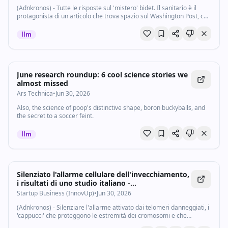
(Adnkronos) - Tutte le risposte sul 'mistero' bidet. Il sanitario è il
protagonista di un articolo che trova spazio sul Washington Post, con
la firma della dottoressa Trisha Pasricha, gastroenterologa e
docente alla...
llm
June research roundup: 6 cool science stories we
almost missed
Ars Technica
•
Jun 30, 2026
Also, the science of poop's distinctive shape, boron buckyballs, and
the secret to a soccer feint.
llm
Silenziato l'allarme cellulare dell'invecchiamento,
i risultati di uno studio italiano -
Startupbusiness.it
Startup Business (InnovUp)
•
Jun 30, 2026
(Adnkronos) - Silenziare l'allarme attivato dai telomeri danneggiati, i
'cappucci' che proteggono le estremità dei cromosomi e che
accorciandosi man mano segnano l'età biologica e l'invecchiamento