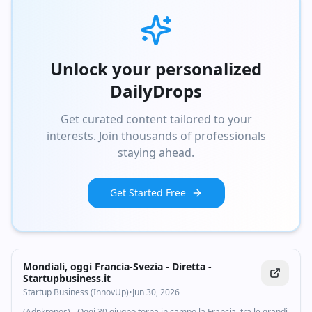
Unlock your personalized
DailyDrops
Get curated content tailored to your
interests. Join thousands of professionals
staying ahead.
Get Started Free
Mondiali, oggi Francia-Svezia - Diretta -
Startupbusiness.it
Startup Business (InnovUp)
•
Jun 30, 2026
(Adnkronos) - Oggi 30 giugno torna in campo la Francia, tra le grandi