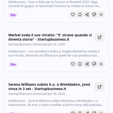
(Adnkronos) - Caos e follia per la Francia ai Mondiali 2026. Oggi,
martedì 30 giugno, la Nazionale francese ha sfidato la Svezia nei
sedicesimi di finale della rassegna iridata di scena in Stati Uniti,
Messico e Canada...
llm
Merkel svela il suo ritratto: "E' strano quando si
diventa storia" - Startupbusiness.it
Startup Business (InnovUp)
•
Jun 30, 2026
(Adnkronos) - L'ex cancelliera tedesca Angela Merkel ha svelato il
suo ritratto, destinato ad affiancare quelli dei suoi predecessori
presso la Cancelleria di Berlino. Merkel ha tagliato il nastro per
inaugurare il...
llm
Serena Williams subito k.o. a Wimbledon, Joint
vince in 3 set - Startupbusiness.it
Startup Business (InnovUp)
•
Jun 30, 2026
(Adnkronos) - Serena Williams subito eliminata a Wimbledon. La
statunitense, 44 anni, è stata sconfitta al primo turno dall'australiana
Maya Joint. La ventenne, numero 87 del mondo, si è imposta per 6-3,
6-7 (6-8), 6-3...