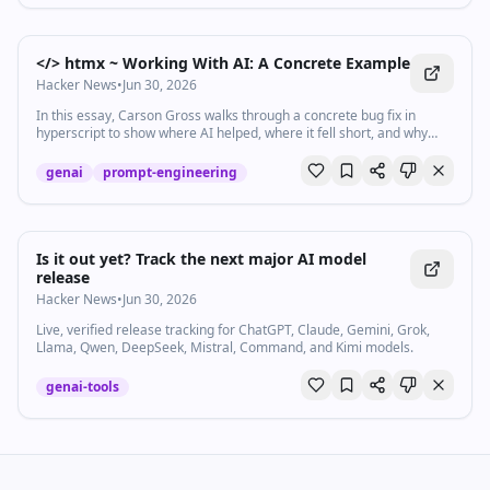
</> htmx ~ Working With AI: A Concrete Example
Hacker News
•
Jun 30, 2026
In this essay, Carson Gross walks through a concrete bug fix in
hyperscript to show where AI helped, where it fell short, and why
keeping a knowledgeable human in the loop is what kept complexity
in check.
genai
prompt-engineering
Is it out yet? Track the next major AI model
release
Hacker News
•
Jun 30, 2026
Live, verified release tracking for ChatGPT, Claude, Gemini, Grok,
Llama, Qwen, DeepSeek, Mistral, Command, and Kimi models.
genai-tools