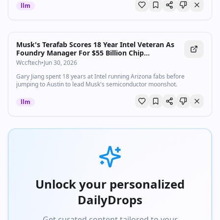
delle cellule. E' il...
llm
Musk's Terafab Scores 18 Year Intel Veteran As
Foundry Manager For $55 Billion Chip
Manufacturing Project
Wccftech
•
Jun 30, 2026
Gary Jiang spent 18 years at Intel running Arizona fabs before
jumping to Austin to lead Musk's semiconductor moonshot.
llm
Unlock your personalized
DailyDrops
Get curated content tailored to your