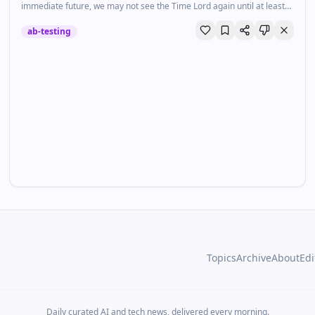
immediate future, we may not see the Time Lord again until at least
2028.
ab-testing
Topics
Archive
About
Edi
Daily curated AI and tech news, delivered every morning.