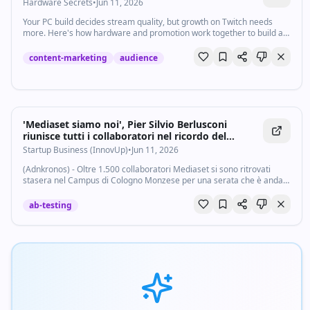
Hardware Secrets
•
Jun 11, 2026
Your PC build decides stream quality, but growth on Twitch needs
more. Here's how hardware and promotion work together to build an
audience.
content-marketing
audience
'Mediaset siamo noi', Pier Silvio Berlusconi
riunisce tutti i collaboratori nel ricordo del
Cavaliere - Startupbusiness.it
Startup Business (InnovUp)
•
Jun 11, 2026
(Adnkronos) - Oltre 1.500 collaboratori Mediaset si sono ritrovati
stasera nel Campus di Cologno Monzese per una serata che è andata
ben oltre l’evento aziendale. “Mediaset siamo Noi”, voluta da Pier
Silvio Berlusconi a...
ab-testing