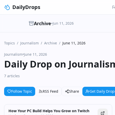
DailyDrops
F
Archive
•
Jun 11, 2026
Topics
/
Journalism
/
Archive
/
June 11, 2026
Journalism
•
June 11, 2026
Daily Drop on Journalis
7 articles
Follow Topic
RSS Feed
Share
Get Daily Drop
How Your PC Build Helps You Grow on Twitch