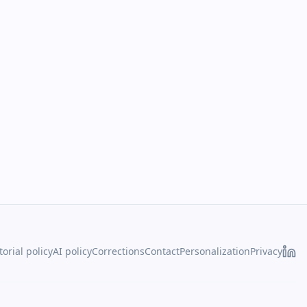
torial policy
AI policy
Corrections
Contact
Personalization
Privacy