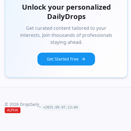
Unlock your personalized
DailyDrops
Get curated content tailored to your
interests. Join thousands of professionals
staying ahead.
Get Started Free
©
2026
DropDaily
•
v2025.09.
07
.
13
:
04
ALPHA