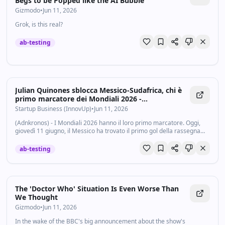
Begs to be Popped like the AI Bubble
Gizmodo
•
Jun 11, 2026
Grok, is this real?
ab-testing
Julian Quinones sblocca Messico-Sudafrica, chi è
primo marcatore dei Mondiali 2026 -
Startupbusiness.it
Startup Business (InnovUp)
•
Jun 11, 2026
(Adnkronos) - I Mondiali 2026 hanno il loro primo marcatore. Oggi,
giovedì 11 giugno, il Messico ha trovato il primo gol della rassegna
iridata sbloccando il match dopo soli otto minuti contro il Sudafrica,
partita...
ab-testing
The 'Doctor Who' Situation Is Even Worse Than
We Thought
Gizmodo
•
Jun 11, 2026
In the wake of the BBC's big announcement about the show's