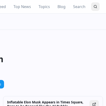
eed
Top News
Topics
Blog
Search
m
s
Inflatable Elon Musk Appears in Times Square,