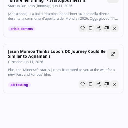
"Errore nel timing" - Startupbusiness.it
Startup Business (InnovUp)
•
Jun 11, 2026
(Adnkronos) - La Rai si 'discolpa' dopo l'interruzione della diretta
durante la cerimonia d'apertura dei Mondiali 2026. Oggi, giovedì 11
giugno, il Messico ha sfidato il Sudafrica nella gara inaugurale della
rassegna...
crisis-comms
Jason Momoa Thinks Lobo's DC Journey Could Be
Similar to Aquaman's
Gizmodo
•
Jun 11, 2026
Plus, the 'Minecraft' star is just as frustrated as you at the wait for a
new 'Fast and Furious' film.
ab-testing