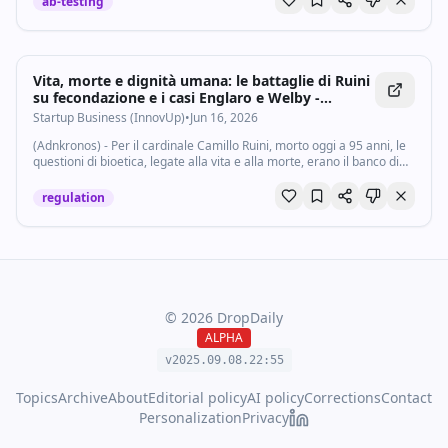
ab-testing
Vita, morte e dignità umana: le battaglie di Ruini
su fecondazione e i casi Englaro e Welby -
Startupbusiness.it
Startup Business (InnovUp)
•
Jun 16, 2026
(Adnkronos) - Per il cardinale Camillo Ruini, morto oggi a 95 anni, le
questioni di bioetica, legate alla vita e alla morte, erano il banco di
prova più drammatico del relativismo contemporaneo contro cui la
Chiesa...
regulation
©
2026
DropDaily
ALPHA
v2025.09.
08
.
22
:
55
Topics
Archive
About
Editorial policy
AI policy
Corrections
Contact
Personalization
Privacy