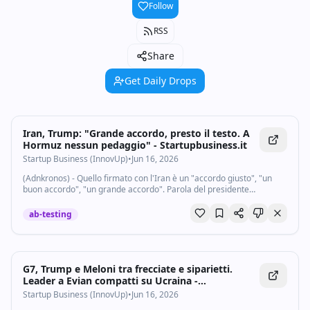
Follow
RSS
Share
Get Daily Drops
Iran, Trump: "Grande accordo, presto il testo. A
Hormuz nessun pedaggio" - Startupbusiness.it
Startup Business (InnovUp)
•
Jun 16, 2026
(Adnkronos) - Quello firmato con l'Iran è un "accordo giusto", "un
buon accordo", "un grande accordo". Parola del presidente
americano Donald Trump, a Evian per il G7, dove ha colto l'occasione
per smentire le...
ab-testing
G7, Trump e Meloni tra frecciate e siparietti.
Leader a Evian compatti su Ucraina -
Startupbusiness.it
Startup Business (InnovUp)
•
Jun 16, 2026