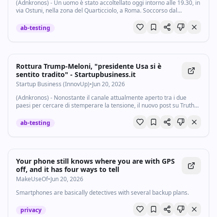
(Adnkronos) - Un uomo è stato accoltellato oggi intorno alle 19.30, in
via Ostuni, nella zona del Quarticciolo, a Roma. Soccorso dal
personale del 118, è stato trasportato in codice rosso in gravi
condizioni al...
ab-testing
Rottura Trump-Meloni, "presidente Usa si è
sentito tradito" - Startupbusiness.it
Startup Business (InnovUp)
•
Jun 20, 2026
(Adnkronos) - Nonostante il canale attualmente aperto tra i due
paesi per cercare di stemperare la tensione, il nuovo post su Truth
Social di Donald Trump contro la premier Giorgia Meloni, ha gettato
nuova benzina sul...
ab-testing
Your phone still knows where you are with GPS
off, and it has four ways to tell
MakeUseOf
•
Jun 20, 2026
Smartphones are basically detectives with several backup plans.
privacy