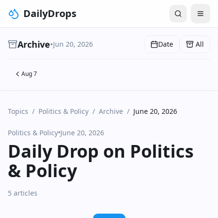
DailyDrops
Archive
•
Jun 20, 2026
Date
All
Aug 7
Topics
/
Politics & Policy
/
Archive
/
June 20, 2026
Politics & Policy
•
June 20, 2026
Daily Drop on Politics
& Policy
5 articles