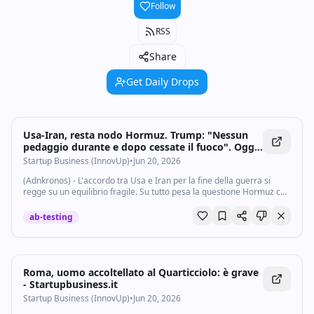
Follow
RSS
Share
Get Daily Drops
Usa-Iran, resta nodo Hormuz. Trump: "Nessun
pedaggio durante e dopo cessate il fuoco". Oggi
colloqui in Svizzera - Startupbusiness.it
Startup Business (InnovUp)
•
Jun 20, 2026
(Adnkronos) - L'accordo tra Usa e Iran per la fine della guerra si
regge su un equilibrio fragile. Su tutto pesa la questione Hormuz con
annunci e smentite sulla chiusura dello Stretto che si sono ancora
una volta...
ab-testing
Roma, uomo accoltellato al Quarticciolo: è grave
- Startupbusiness.it
Startup Business (InnovUp)
•
Jun 20, 2026