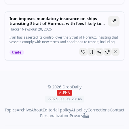
Iran imposes mandatory insurance on ships
transiting Strait of Hormuz, with fees likely to
follow
Hacker News
•
Jun 20, 2026
Iran has asserted its control over the Strait of Hormuz, insisting that
vessels comply with new terms and conditions to transit, including
mandatory Iranian insurance for all vessels
trade
©
2026
DropDaily
ALPHA
v2025.09.
08
.
23
:
46
Topics
Archive
About
Editorial policy
AI policy
Corrections
Contact
Personalization
Privacy